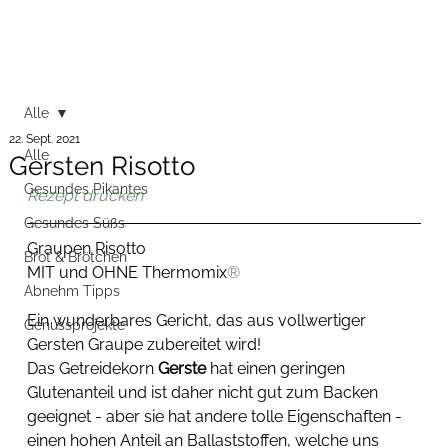
Alle
22. Sept. 2021
Alle
Gersten Risotto
Gesundes Pikantes
Rezept drucken
Gesundes Süßs
Graupen Risotto
Brot & Brötchen
MIT und OHNE Thermomix
®
Abnehm Tipps
Ein wunderbares Gericht, das aus vollwertiger 
Genussprojekte
Gersten Graupe zubereitet wird!
Das Getreidekorn
 Gerste
 hat einen geringen 
Glutenanteil und ist daher nicht gut zum Backen 
geeignet - aber sie hat andere tolle Eigenschaften - 
einen hohen Anteil an Ballaststoffen, welche uns 