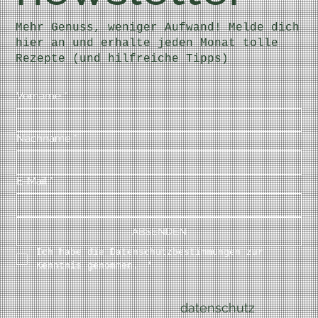
Mehr Genuss, weniger Aufwand! Melde dich
hier an und erhalte jeden Monat tolle
Rezepte (und hilfreiche Tipps)
Vorname
*
Nachname
*
E-Mail
*
ABSENDEN
Ich habe die Datenschutzbestimmungen zur 
Kenntnis genommen. 
*
datenschutz