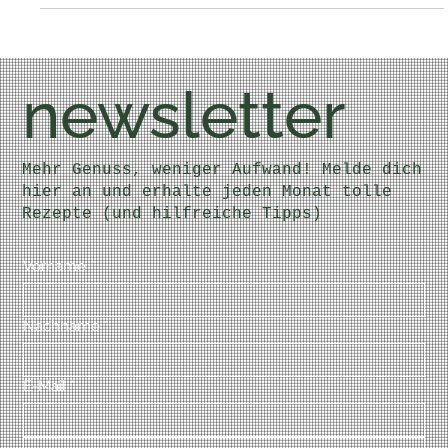
Vollwert Knödel Auflauf
Rezept drucken Vollwert Knödel Auflauf Ich wollte
unbedingt Vollkorn Knödel ausprobieren, hab eine
tolle Variante für euch kreiert, aus...
newsletter
Mehr Genuss, weniger Aufwand! Melde dich
hier an und erhalte jeden Monat tolle
Rezepte (und hilfreiche Tipps)
Vorname
*