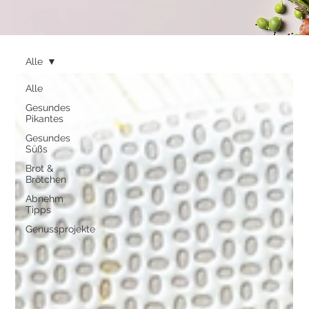
Alle
Alle
Gesundes
Pikantes
Gesundes
Süßs
Brot &
Brötchen
Abnehm
Tipps
Genussprojekte