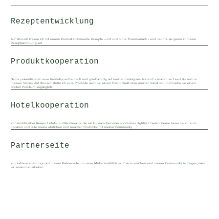
Rezeptentwicklung
Auf Wunsch kreiere ich mit eurem Produkt individuelle Rezepte – mit und ohne Thermomix® – und nehme sie gerne in meine
Rezeptsammlung auf.
Produktkooperation
Gerne präsentiere ich eure Produkte authentisch und glaubwürdig auf meinem Instagram-Account – sowohl im Feed als auch in
meinen Stories. Auf Wunsch stelle ich eure Produkte auch bei einem Event direkt über meinen Kanal vor und mache sie einem
breiten Publikum zugänglich.
Hotelkooperation
Ich berichte über Reisen, Hotels und Restaurants, die ein kulinarisches oder sportliches Highlight bieten. Gerne besuche ich eure
Location und teile meine ehrlichen und kreativen Eindrücke mit meiner Community.
Partnerseite
Ich platziere euer Logo auf meiner Partnerseite, um eure Marke zusätzlich sichtbar zu machen und meiner Community zu zeigen, dass
wir zusammenarbeiten.