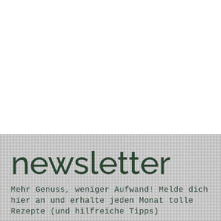
newsletter
Mehr Genuss, weniger Aufwand! Melde dich
hier an und erhalte jeden Monat tolle
Rezepte (und hilfreiche Tipps)