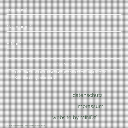
Vorname
*
Nachname
*
E-Mail
*
ABSENDEN
Ich habe die Datenschutzbestimmungen zur 
Kenntnis genommen. 
*
datenschutz
impressum
website by MINDX
© 2026 carina kocht – alle rechte vorbehalten.