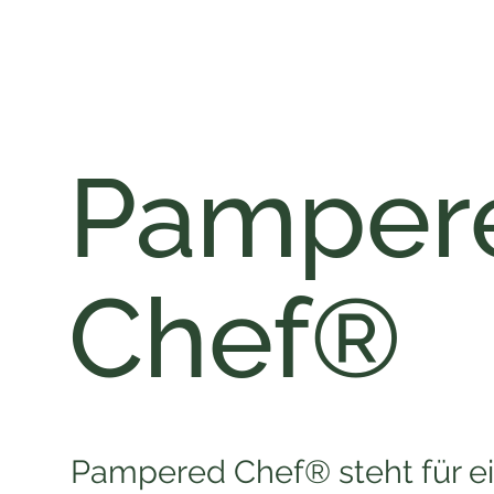
Pamper
Chef®
Pampered Chef® steht für e