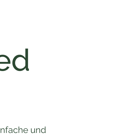
ed
infache und