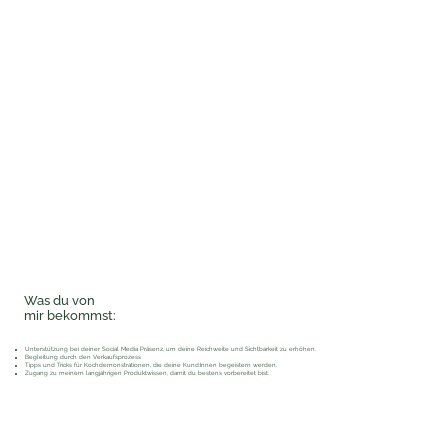
Was du von
mir bekommst:
Unterstützung bei deiner Social Media Präsenz, um deine Reichweite und Sichtbarkeit zu erhöhen.
Begleitung durch den Verkaufsprozess
Tipps und Tricks für Kochdemonstrationen, die deine Kund:Innen begeistern werden.
Zugang zu meinem langjährigen Produktwissen, damit du bestens vorbereitet bist.