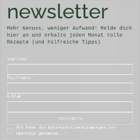
newsletter
Mehr Genuss, weniger Aufwand! Melde dich
hier an und erhalte jeden Monat tolle
Rezepte (und hilfreiche Tipps)
Vorname
*
Nachname
*
E-Mail
*
ABSENDEN
Ich habe die Datenschutzbestimmungen zur 
Kenntnis genommen. 
*