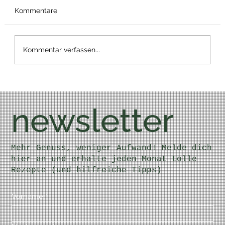
Kommentare
Bärlauch Wrap
Kommentar verfassen...
newsletter
Mehr Genuss, weniger Aufwand! Melde dich
hier an und erhalte jeden Monat tolle
Rezepte (und hilfreiche Tipps)
Vorname
*