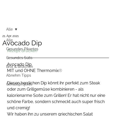
Alle
21. Apr. 2021
Alle
Avocado Dip
Gesundes Pikantes
Rezept drucken
Gesundes Süßs
Avocado Dip
Brot & Brötchen
MIT und OHNE Thermomix
®
Abnehm Tipps
Diesen herrlichen Dip könnt ihr perfekt zum Steak 
Genussprojekte
oder zum Grillgemüse kombinieren - als 
kalorienarme Soße zum Grillen! Er hat nicht nur eine 
schöne Farbe, sondern schmeckt auch super frisch 
und cremig! 
Wir haben ihn zu unserem griechischen Salat 