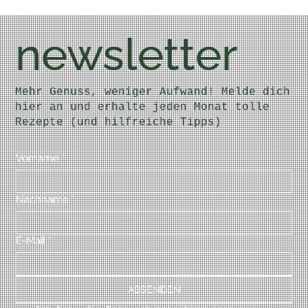
Rezept drucken Lachs-Avocado Türmchen MIT und
OHNE Thermomix ® Hier ein Rezept aus unserer
vorweihnachtlichen Videoreihe! Wir drei Hasen...
newsletter
Mehr Genuss, weniger Aufwand! Melde dich
hier an und erhalte jeden Monat tolle
Rezepte (und hilfreiche Tipps)
Vorname
*
Nachname
*