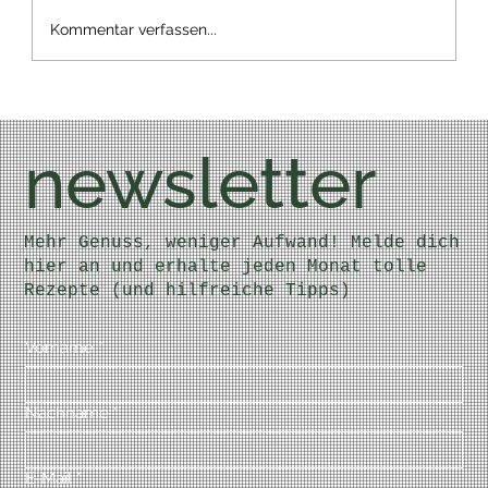
Kommentar verfassen...
newsletter
Mehr Genuss, weniger Aufwand! Melde dich
hier an und erhalte jeden Monat tolle
Rezepte (und hilfreiche Tipps)
Vorname
*
Nachname
*
E-Mail
*