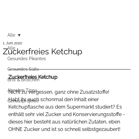
Alle
1. Juni 2020
Alle
Zuckerfreies Ketchup
Gesundes Pikantes
Gesundes Süßs
Zuckerfreies Ketchup
Brot & Brötchen
Abnehm Tipps
Nicht zu vergessen, ganz ohne Zusatzstoffe! 
Habt ihr euch schonmal den Inhalt einer 
Genussprojekte
Ketchupflasche aus dem Supermarkt studiert? Es 
enthält sehr viel Zucker und Konservierungsstoffe - 
dieses hier besteht aus natürlichen Zutaten, eben 
OHNE Zucker und ist so schnell selbstgezaubert!