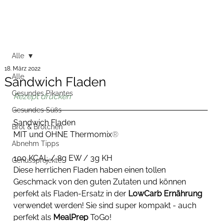
Alle
18. März 2022
Alle
Sandwich Fladen
Gesundes Pikantes
Rezept drucken
Gesundes Süßs
Sandwich Fladen
Brot & Brötchen
MIT und OHNE Thermomix
®
Abnehm Tipps
100 KCAL / 8g EW / 3g KH
Genussprojekte
Diese herrlichen Fladen haben einen tollen 
Geschmack von den guten Zutaten und können 
perfekt als Fladen-Ersatz in der 
LowCarb Ernährung
verwendet werden! Sie sind super kompakt - auch 
perfekt als 
MealPrep
 ToGo! 