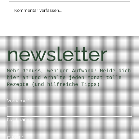
Kommentar verfassen...
newsletter
Mehr Genuss, weniger Aufwand! Melde dich
hier an und erhalte jeden Monat tolle
Rezepte (und hilfreiche Tipps)
Vorname
*
Nachname
*
E-Mail
*