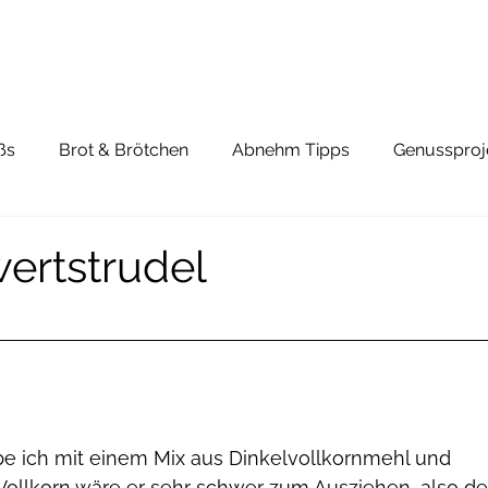
ßs
Brot & Brötchen
Abnehm Tipps
Genussproj
wertstrudel
be ich mit einem Mix aus Dinkelvollkornmehl und 
ollkorn wäre er sehr schwer zum Ausziehen, also de