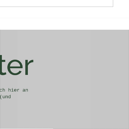
Kürbis Avocad
ter
ch hier an
(und