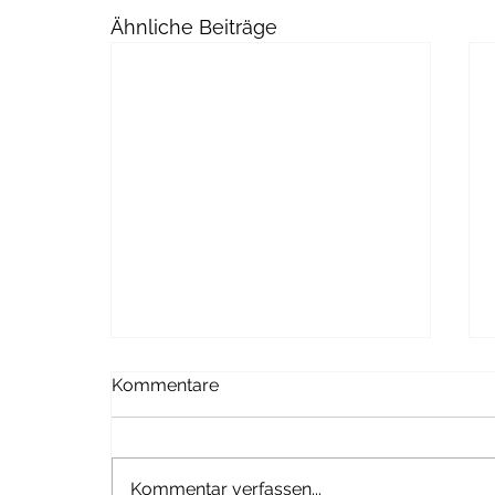
Ähnliche Beiträge
Kommentare
Zucchini Pesto
Kommentar verfassen...