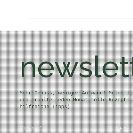
newslet
Mehr Genuss, weniger Aufwand! Melde di
und erhalte jeden Monat tolle Rezepte 
hilfreiche Tipps)
Vorname
*
Nachname
*