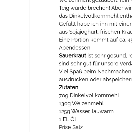
Teig würde brechen! Aber wir
das Dinkelvollkornmehl entha
Gefüllt habe ich ihn mit eine
aus Sojajoghurt, frischen Kr
Eine Portion kommt auf ca. 450
Abendessen!
Sauerkraut
 ist sehr gesund, r
sind sehr gut für unsere Ver
Viel Spaß beim Nachmachen -
ausdrucken oder abspeichern
Zutaten
70g Dinkelvollkornmehl
130g Weizenmehl
125g Wasser, lauwarm
1 EL Öl
Prise Salz