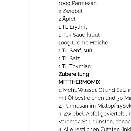
100g Parmesan
2 Zwiebel
2 Äpfel
1 TL Erythrit
1 Pck Sauerkraut 
100g Creme Fraiche
1 TL Senf, süß
1 TL Salz
1 TL Thymian
Zubereitung 
MIT THERMOMIX
1. Mehl, Wasser, Öl und Salz 
mit Öl bestreichen und 30 Mi
2. Parmesan im Mixtopf 15Sek
3. Zwiebel, Apfel geviertelt 
Varoma/ St 1 dünsten, danach
4. Alle restlichen Zutaten (i