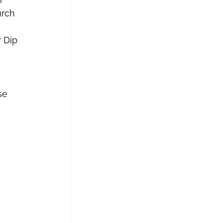
rch 
 Dip 
se 