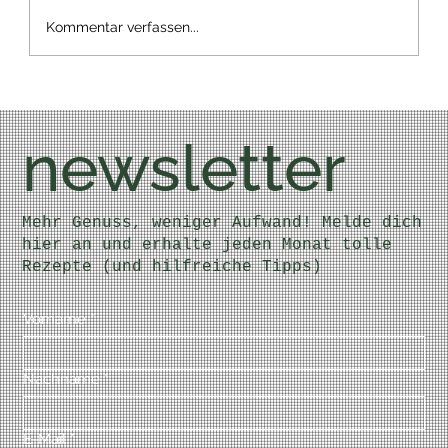
Kommentar verfassen...
newsletter
Mehr Genuss, weniger Aufwand! Melde dich
hier an und erhalte jeden Monat tolle
Rezepte (und hilfreiche Tipps)
Vorname
*
Nachname
*
E-Mail
*