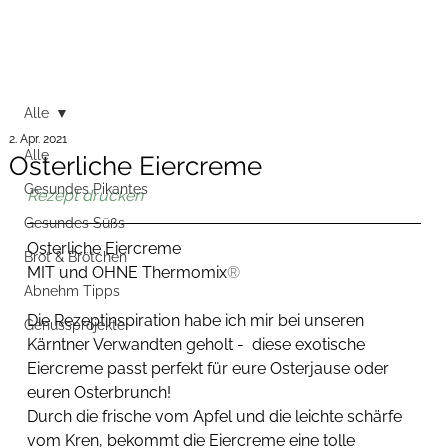
Alle
2. Apr. 2021
Alle
Osterliche Eiercreme
Gesundes Pikantes
Rezept drucken
Gesundes Süßs
Osterliche Eiercreme
Brot & Brötchen
MIT und OHNE Thermomix
®
Abnehm Tipps
Die Rezeptinspiration habe ich mir bei unseren 
Genussprojekte
Kärntner Verwandten geholt -  diese exotische 
Eiercreme passt perfekt für eure Osterjause oder 
euren Osterbrunch!
Durch die frische vom Apfel und die leichte schärfe 
vom Kren, bekommt die Eiercreme eine tolle 