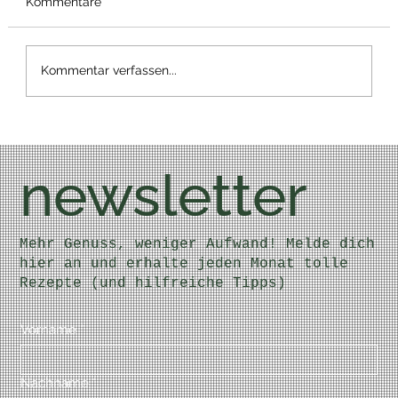
Kommentare
Kommentar verfassen...
Kalorien einsparen beim Backen
newsletter
Mehr Genuss, weniger Aufwand! Melde dich
hier an und erhalte jeden Monat tolle
Rezepte (und hilfreiche Tipps)
Vorname
*
Nachname
*