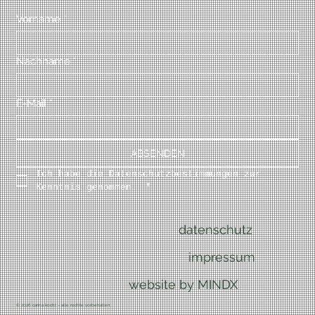
Vorname
*
Nachname
*
E-Mail
*
ABSENDEN
Ich habe die Datenschutzbestimmungen zur 
Kenntnis genommen. 
*
datenschutz
impressum
website by MINDX
© 2026 carina kocht – alle rechte vorbehalten.