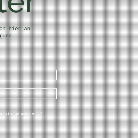
ter
ch hier an
(und
ntnis genommen. 
*