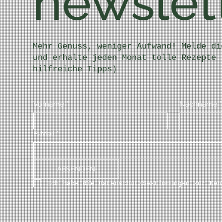
newslet
Mehr Genuss, weniger Aufwand! Melde di
und erhalte jeden Monat tolle Rezepte 
hilfreiche Tipps)
Vorname
*
Nachname
*
E-Mail
*
ABSENDEN
Ich habe die Datenschutzbestimmungen zur Ken