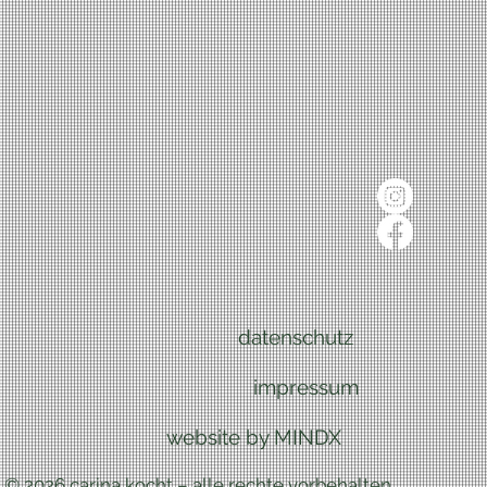
datenschutz
impressum
website by MINDX
© 2026 carina kocht – alle rechte vorbehalten.