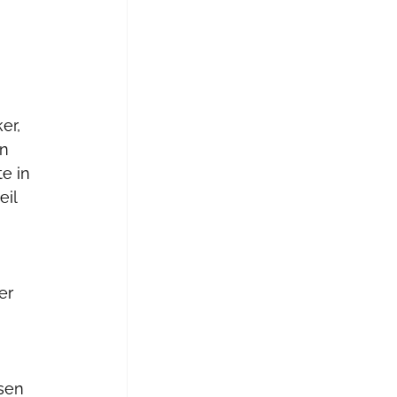
er, 
n 
e in 
il 
er 
sen 