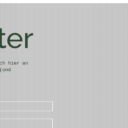
ter
ch hier an
(und