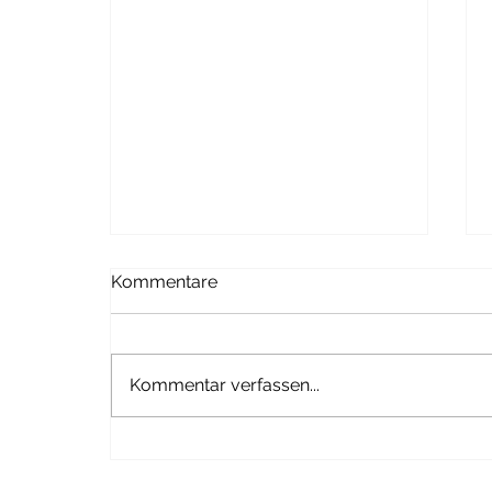
Kommentare
Zucchini Pesto
Kommentar verfassen...