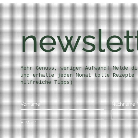
newslet
Mehr Genuss, weniger Aufwand! Melde di
und erhalte jeden Monat tolle Rezepte 
hilfreiche Tipps)
Vorname
*
Nachname
*
E-Mail
*