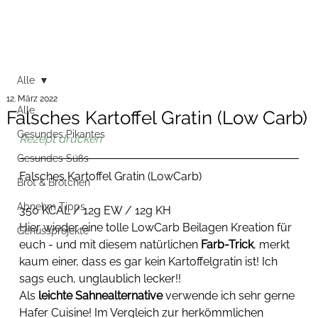
Alle
12. März 2022
Alle
Falsches Kartoffel Gratin (Low Carb)
Gesundes Pikantes
Rezept drucken
Gesundes Süßs
Falsches Kartoffel Gratin (LowCarb)
Brot & Brötchen
Abnehm Tipps
350 KCAL / 12g EW / 12g KH
Hier wieder eine tolle LowCarb Beilagen Kreation für 
Genussprojekte
euch - und mit diesem natürlichen 
Farb-Trick
, merkt 
kaum einer, dass es gar kein Kartoffelgratin ist! Ich 
sags euch, unglaublich lecker!!
Als 
leichte Sahnealternative
 verwende ich sehr gerne 
Hafer Cuisine! Im Vergleich zur herkömmlichen 