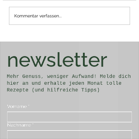
Bärlauch Wrap
Kommentar verfassen...
newsletter
Mehr Genuss, weniger Aufwand! Melde dich
hier an und erhalte jeden Monat tolle
Rezepte (und hilfreiche Tipps)
Vorname
*
Nachname
*