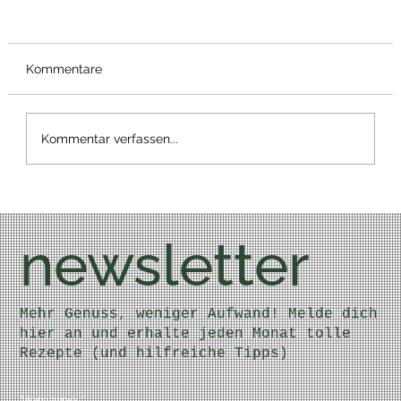
Kommentare
Bärlauch Wrap
Kommentar verfassen...
newsletter
Mehr Genuss, weniger Aufwand! Melde dich
hier an und erhalte jeden Monat tolle
Rezepte (und hilfreiche Tipps)
Vorname
*