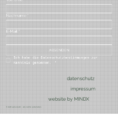
Nachname
*
E-Mail
*
ABSENDEN
Ich habe die Datenschutzbestimmungen zur 
Kenntnis genommen. 
*
datenschutz
impressum
website by MINDX
© 2026 carina kocht – alle rechte vorbehalten.