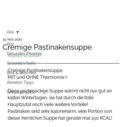
Alle
19. Nov. 2020
Alle
Cremige Pastinakensuppe
Gesundes Pikantes
Rezept drucken
Gesundes Süßs
Cremige Pastinakensuppe
Brot & Brötchen
MIT und OHNE Thermomix
®
Abnehm Tipps
Diese gschmackige Suppe wärmt nicht nur gut an 
Genussprojekte
kalten Wintertagen, sie hat durch die tolle 
Hauptzutat noch viele weitere Vorteile! 
Pastinaken sind sehr kalorienarm, eine Portion von 
dieser herrlichen Suppe hat gerade mal 150 KCAL! 