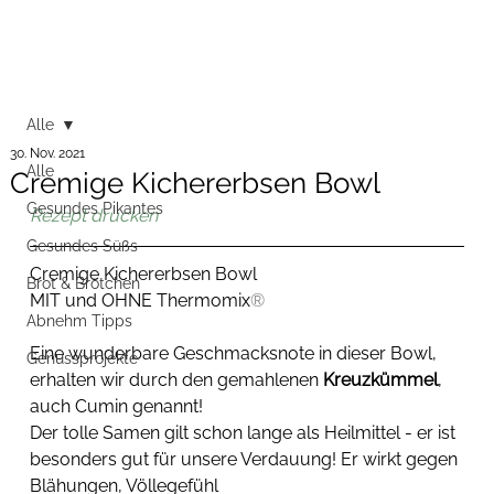
Alle
30. Nov. 2021
Alle
Cremige Kichererbsen Bowl
Gesundes Pikantes
Rezept drucken
Gesundes Süßs
Cremige Kichererbsen Bowl
Brot & Brötchen
MIT und OHNE Thermomix
®
Abnehm Tipps
Eine wunderbare Geschmacksnote in dieser Bowl, 
Genussprojekte
erhalten wir durch den gemahlenen 
Kreuzkümmel
, 
auch Cumin genannt! 
Der tolle Samen gilt schon lange als Heilmittel - er ist 
besonders gut für unsere Verdauung! Er wirkt gegen 
Blähungen, Völlegefühl 