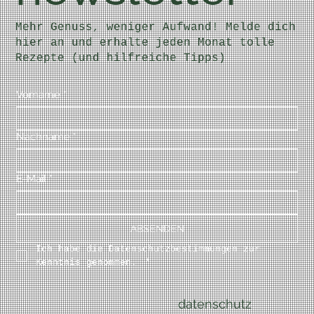
Mehr Genuss, weniger Aufwand! Melde dich
hier an und erhalte jeden Monat tolle
Rezepte (und hilfreiche Tipps)
Vorname
*
Nachname
*
E-Mail
*
ABSENDEN
Ich habe die Datenschutzbestimmungen zur 
Kenntnis genommen. 
*
datenschutz