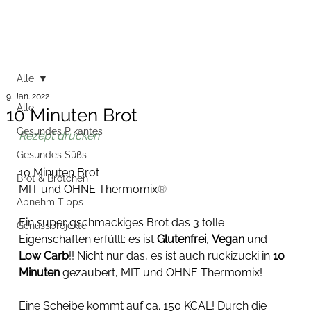
Alle
9. Jan. 2022
Alle
10 Minuten Brot
Gesundes Pikantes
Rezept drucken
Gesundes Süßs
10 Minuten Brot
Brot & Brötchen
MIT und OHNE Thermomix
®
Abnehm Tipps
Ein super gschmackiges Brot das 3 tolle 
Genussprojekte
Eigenschaften erfüllt: es ist 
Glutenfrei
, 
Vegan
 und 
Low Carb
!! Nicht nur das, es ist auch ruckizucki in 
10 
Minuten
 gezaubert, MIT und OHNE Thermomix!
Eine Scheibe kommt auf ca. 150 KCAL! Durch die 