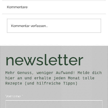
Kommentare
Grünes Focaccia
Kommentar verfassen...
newsletter
Mehr Genuss, weniger Aufwand! Melde dich
hier an und erhalte jeden Monat tolle
Rezepte (und hilfreiche Tipps)
Vorname
*