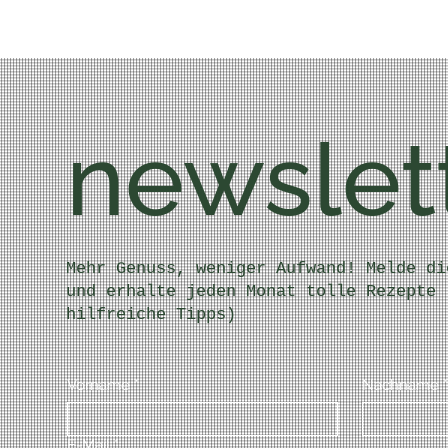
newslet
Mehr Genuss, weniger Aufwand! Melde di
und erhalte jeden Monat tolle Rezepte 
hilfreiche Tipps)
Vorname
*
Nachname
*
E-Mail
*