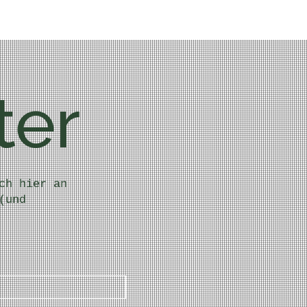
ter
ch hier an
(und