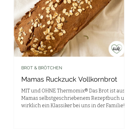
BROT & BRÖTCHEN
s
Mamas Ruckzuck Vollkornbrot
ot
MIT und OHNE Thermomix® Das Brot ist aus
Mamas selbstgeschriebenem Rezeptbuch und
t!
wirklich ein Klassiker bei uns in der Familie! -
ich...