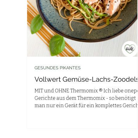
GESUNDES PIKANTES
Vollwert Gemüse-Lachs-Zoodel
MIT und OHNE Thermomix ® Ich liebe onep
Gerichte aus dem Thermomix - so benötigt
man nur ein Gerät für ein komplettes Gerich
Ich...