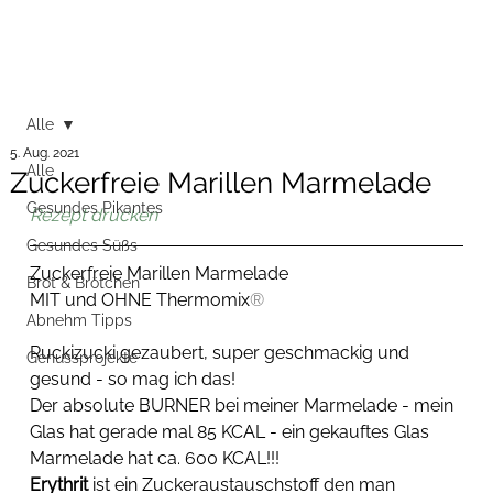
Alle
5. Aug. 2021
Alle
Zuckerfreie Marillen Marmelade
Gesundes Pikantes
Rezept drucken
Gesundes Süßs
Zuckerfreie Marillen Marmelade
Brot & Brötchen
MIT und OHNE Thermomix
®
Abnehm Tipps
Ruckizucki gezaubert, super geschmackig und 
Genussprojekte
gesund - so mag ich das! 
Der absolute BURNER bei meiner Marmelade - mein 
Glas hat gerade mal 85 KCAL - ein gekauftes Glas 
Marmelade hat ca. 600 KCAL!!!
Erythrit
 ist ein Zuckeraustauschstoff den man 