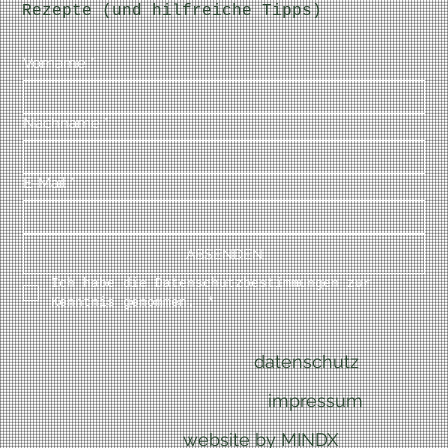
Rezepte (und hilfreiche Tipps)
Vorname
*
Nachname
*
E-Mail
*
ABSENDEN
Ich habe die Datenschutzbestimmungen zur 
Kenntnis genommen. 
*
datenschutz
impressum
website by MINDX