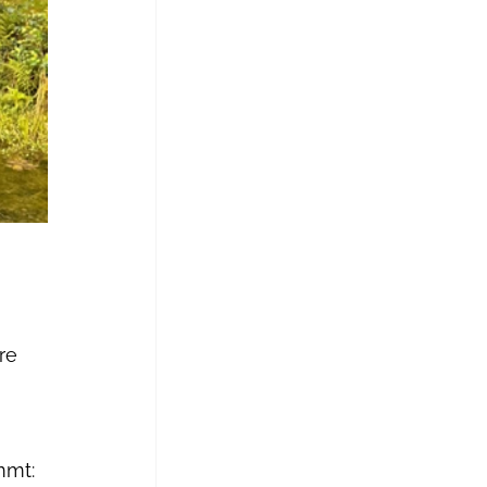
 
re 
mmt: 