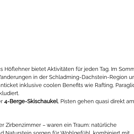
Höflehner bietet Aktivitäten für jeden Tag. Im Som
 Wanderungen in der Schladming-Dachstein-Region u
icket inklusive coolen Benefits wie Rafting, Paragli
udiert. 
r 
4-Berge-Skischaukel
, Pisten gehen quasi direkt am
r Zirbenzimmer – waren ein Traum: natürliche 
nd Naturstein sorgen für Wohlgefühl, kombiniert mit 