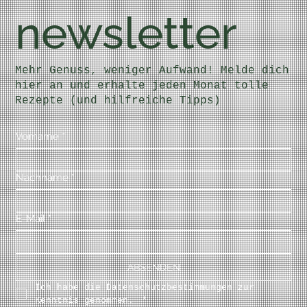
newsletter
Mehr Genuss, weniger Aufwand! Melde dich
hier an und erhalte jeden Monat tolle
Rezepte (und hilfreiche Tipps)
Vorname
*
Nachname
*
E-Mail
*
ABSENDEN
Ich habe die Datenschutzbestimmungen zur 
Kenntnis genommen. 
*