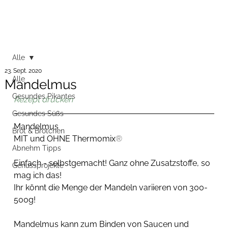
Alle
23. Sept. 2020
Alle
Mandelmus
Gesundes Pikantes
Rezept drucken
Gesundes Süßs
Mandelmus
Brot & Brötchen
MIT und OHNE Thermomix
®
Abnehm Tipps
Einfach - selbstgemacht! Ganz ohne Zusatzstoffe, so 
Genussprojekte
mag ich das! 
Ihr könnt die Menge der Mandeln variieren von 300-
500g! 
Mandelmus kann zum Binden von Saucen und 