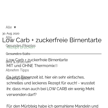
Alle
30. Aug. 2020
Alle
Low Carb + zuckerfreie Birnentarte
Gesundes Pikantes
Rezept drucken
Gesundes Süßs
Low Carb + zuckerfreie Birnentarte
Brot & Brötchen
MIT und OHNE Thermomix
®
Abnehm Tipps
Da jetzt Birnenzeit ist, hier ein sehr einfaches, 
Genussprojekte
schnelles und leckeres Rezept für euch! - wusstet 
ihr, dass man auch bei LOW CARB ein wenig Mehl 
verwenden darf?
Für den Mürbteig habe ich gemahlene Mandeln und 