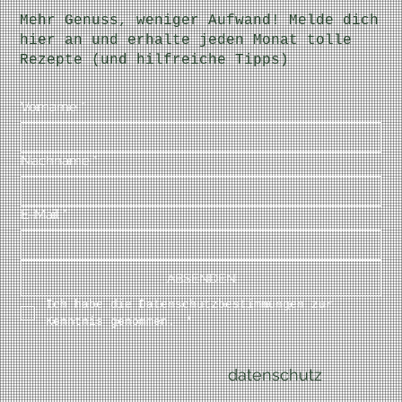
Mehr Genuss, weniger Aufwand! Melde dich
hier an und erhalte jeden Monat tolle
Rezepte (und hilfreiche Tipps)
Vorname
*
Nachname
*
E-Mail
*
ABSENDEN
Ich habe die Datenschutzbestimmungen zur 
Kenntnis genommen. 
*
datenschutz