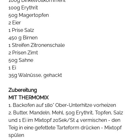
100g Dinkelvollkornmehl
100g Erythrit
50g Magertopfen
2 Eier
1 Prise Salz
450 g Birnen
1 Streifen Zitronenschale
2 Prisen Zimt
50g Sahne
1 Ei
35g Walnüsse, gehackt
Zubereitung 
MIT THERMOMIX
1. Backofen auf 180° Ober-Unterhitze vorheizen
2. Butter, Mandeln, Mehl, 50g Erythrit, Topfen, Salz 
und 1 Ei im Mixtopf 20Sek/St 4 vermischen - den 
Teig in eine gefettete Tarteform drücken - Mixtopf 
spülen