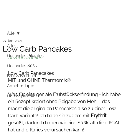
Alle
27. Jan. 2021
Alle
Low Carb Pancakes
Gesundes Pikantes
Rezept drucken
Gesundes Süßs
Low Carb Panecakes
Brot & Brötchen
MIT und OHNE Thermomix
®
Abnehm Tipps
Was für eine geniale Frühstückserfindung - ich habe 
Genussprojekte
ein Rezept kreiert ohne Beigabe von Mehl - das 
macht die originalen Panecakes also zu einer Low 
Carb Variante! Ich habe sie zudem mit 
Erythrit
gesüßt, dadurch haben wir eine Süßkraft die 0 KCAL 
hat und 0 Karies verursachen kann!