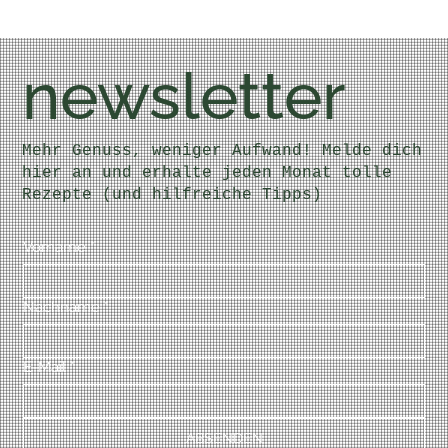
newsletter
Mehr Genuss, weniger Aufwand! Melde dich
hier an und erhalte jeden Monat tolle
Rezepte (und hilfreiche Tipps)
Vorname
*
Nachname
*
E-Mail
*
ABSENDEN