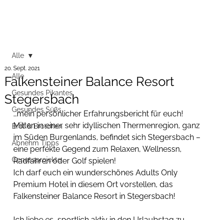
Alle
20. Sept. 2021
Alle
Falkensteiner Balance Resort
Gesundes Pikantes
Stegersbach
Gesundes Süßs
…mein persönlicher Erfahrungsbericht für euch! 
Mitten in einer sehr idyllischen Thermenregion, ganz 
Brot & Brötchen
im Süden Burgenlands, befindet sich Stegersbach – 
Abnehm Tipps
eine perfekte Gegend zum Relaxen, Wellnessn, 
Genussprojekte
Radfahren oder Golf spielen!
Ich darf euch ein wunderschönes Adults Only 
Premium Hotel in diesem Ort vorstellen, das 
Falkensteiner Balance Resort in Stegersbach! 
Ich liebe es, sportlich aktiv in den Urlaubstag zu 