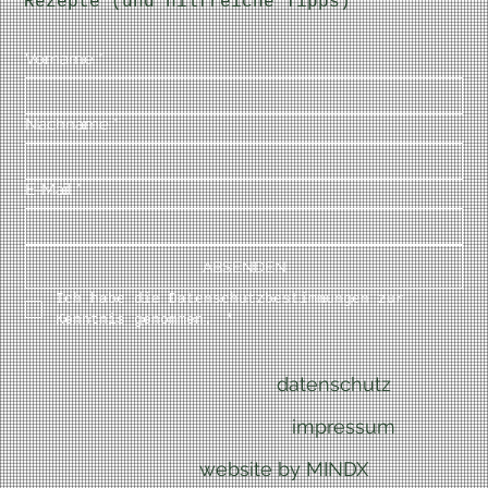
Rezepte (und hilfreiche Tipps)
Vorname
*
Nachname
*
E-Mail
*
ABSENDEN
Ich habe die Datenschutzbestimmungen zur 
Kenntnis genommen. 
*
datenschutz
impressum
website by MINDX