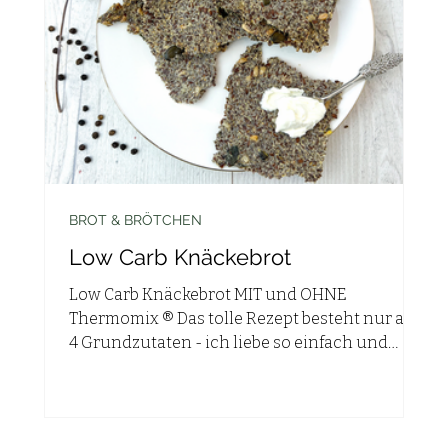
BROT & BRÖTCHEN
Low Carb Knäckebrot
NE
Low Carb Knäckebrot MIT und OHNE
as
Thermomix ® Das tolle Rezept besteht nur aus
4 Grundzutaten - ich liebe so einfach und
schnelle Rezepte,...