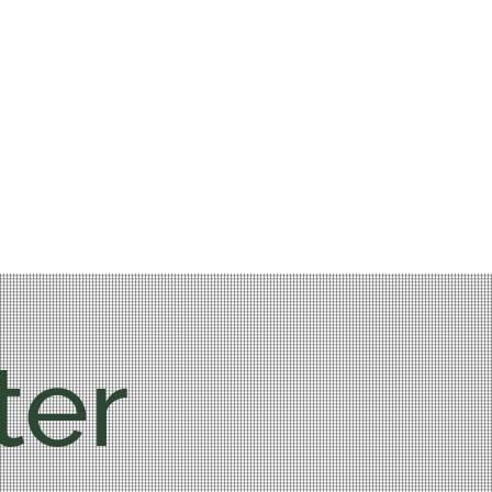
te
ter