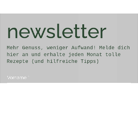
newsletter
Mehr Genuss, weniger Aufwand! Melde dich
hier an und erhalte jeden Monat tolle
Rezepte (und hilfreiche Tipps)
Vorname
*
Nachname
*
E-Mail
*