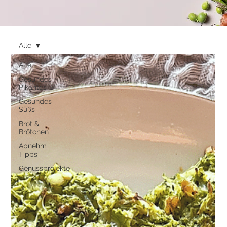
Alle
Alle
Gesundes
Pikantes
Gesundes
Süßs
Brot &
Brötchen
Abnehm
Tipps
Genussprojekte