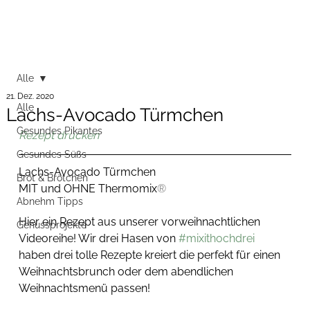
Alle
21. Dez. 2020
Alle
Lachs-Avocado Türmchen
Gesundes Pikantes
Rezept drucken
Gesundes Süßs
Lachs-Avocado Türmchen
Brot & Brötchen
MIT und OHNE Thermomix
®
Abnehm Tipps
Hier ein Rezept aus unserer vorweihnachtlichen 
Genussprojekte
Videoreihe! Wir drei Hasen von 
#mixithochdrei
haben drei tolle Rezepte kreiert die perfekt für einen 
Weihnachtsbrunch oder dem abendlichen 
Weihnachtsmenü passen! 