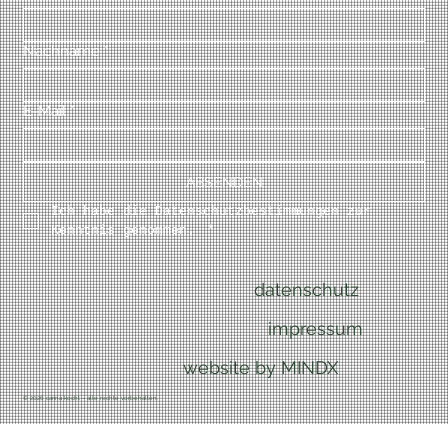
Nachname
*
E-Mail
*
ABSENDEN
Ich habe die Datenschutzbestimmungen zur 
Kenntnis genommen. 
*
datenschutz
impressum
website by MINDX
© 2026 carina kocht – alle rechte vorbehalten.