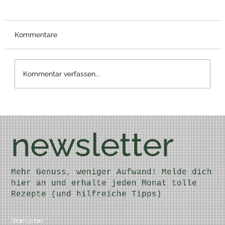
Kommentare
Bärlauch Wrap
Kommentar verfassen...
newsletter
Mehr Genuss, weniger Aufwand! Melde dich
hier an und erhalte jeden Monat tolle
Rezepte (und hilfreiche Tipps)
Vorname
*