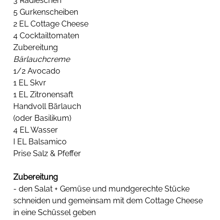
3 Radieschen
5 Gurkenscheiben
2 EL Cottage Cheese
4 Cocktailtomaten
Zubereitung
Bärlauchcreme
1/2 Avocado
1 EL Skvr
1 EL Zitronensaft
Handvoll Bärlauch
(oder Basilikum)
4 EL Wasser
I EL Balsamico
Prise Salz & Pfeffer
Zubereitung
- den Salat + Gemüse und mundgerechte Stücke 
schneiden und gemeinsam mit dem Cottage Cheese 
in eine Schüssel geben