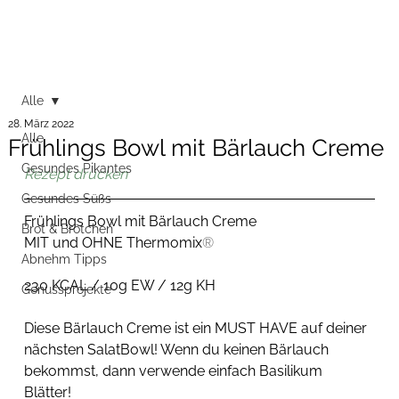
Alle
28. März 2022
Alle
Frühlings Bowl mit Bärlauch Creme
Gesundes Pikantes
Rezept drucken
Gesundes Süßs
Frühlings Bowl mit Bärlauch Creme
Brot & Brötchen
MIT und OHNE Thermomix
®
Abnehm Tipps
230 KCAL / 10g EW / 12g KH
Genussprojekte
Diese Bärlauch Creme ist ein MUST HAVE auf deiner 
nächsten SalatBowl! Wenn du keinen Bärlauch 
bekommst, dann verwende einfach Basilikum 
Blätter! 