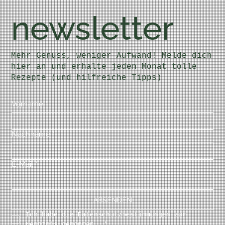
newsletter
Mehr Genuss, weniger Aufwand! Melde dich
hier an und erhalte jeden Monat tolle
Rezepte (und hilfreiche Tipps)
Vorname
*
Nachname
*
E-Mail
*
ABSENDEN
Ich habe die Datenschutzbestimmungen zur 
Kenntnis genommen. 
*